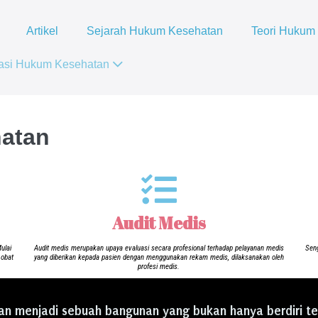
Artikel
Sejarah Hukum Kesehatan
Teori Hukum
asi Hukum Kesehatan
atan
Audit Medis
ulai
Audit medis merupakan upaya evaluasi secara profesional terhadap pelayanan medis
Seng
 obat
yang diberikan kepada pasien dengan menggunakan rekam medis, dilaksanakan oleh
profesi medis.
 menjadi sebuah bangunan yang bukan hanya berdiri te