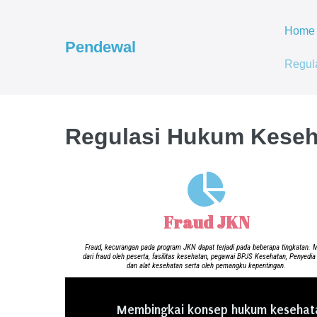
Home
Pendewal
Regul
Regulasi Hukum Keseh
Fraud JKN
Fraud, kecurangan pada program JKN dapat terjadi pada beberapa tingkatan. M
dari fraud oleh peserta, fasilitas kesehatan, pegawai BPJS Kesehatan, Penyedia
dan alat kesehatan serta oleh pemangku kepentingan.
Membingkai konsep hukum kesehatan